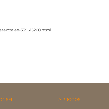
ciete/ozalee-539615260.html
ONSEIL
A PROPOS